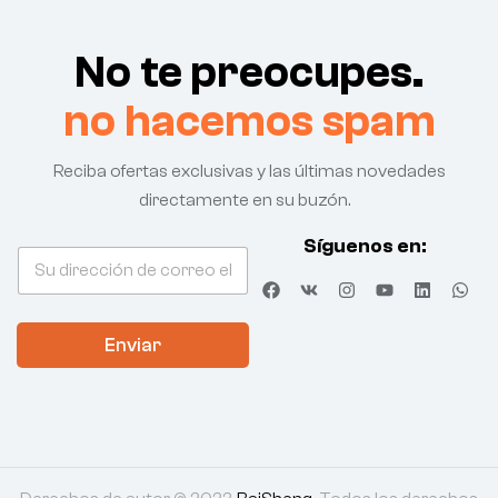
No te preocupes.
no hacemos spam
Reciba ofertas exclusivas y las últimas novedades
directamente en su buzón.
e
Síguenos en:
C
l
o
e
r
c
r
t
Enviar
e
r
o
ó
e
n
l
i
e
c
c
o
t