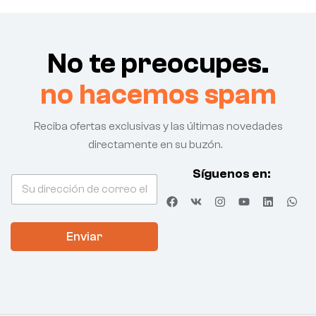
No te preocupes.
no hacemos spam
Reciba ofertas exclusivas y las últimas novedades
directamente en su buzón.
C
Síguenos en:
C
o
o
r
r
r
r
e
Enviar
e
o
o
C
e
o
l
r
e
r
c